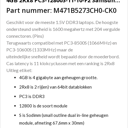
4GB 2Rx8 PC3-12800S-11-10-F2 Samsung Sodimm geheugen
Part nummer: M471B5273CH0-CK0
Geschikt voor de meeste 1.5V DDR3 laptops. De hoogste
ondersteund snelheid is 1600 megahertz met 204 vergulde
connectoren. (Pins)
Terugwaarts compatibel met PC3-8500S (1066MHz) en
PC3-10600S (1333MHz) maar de
uiteindelijke snelheid wordt bepaald door de moederbord.
Cas latency is 11 klokcyclussen met een ranking is 2Rx8
Uitleg etiket:
4GB is 4 gigabyte aan geheugen grootte.
2Rx8 is 2 rij(en) van 64bit datablokken
PC3 is DDR3
12800 is de soort module
S is Sodimm (small outline dual in-line geheugen
module, afmeting 67,6mm x 30mm)