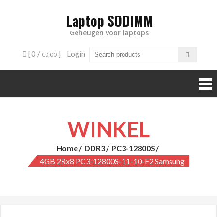
Laptop SODIMM
Geheugen voor laptops
[ 0 /
]
Login
€0,00
WINKEL
Home
DDR3
PC3-12800S
4GB 2Rx8 PC3-12800S-11-10-F2 Samsung