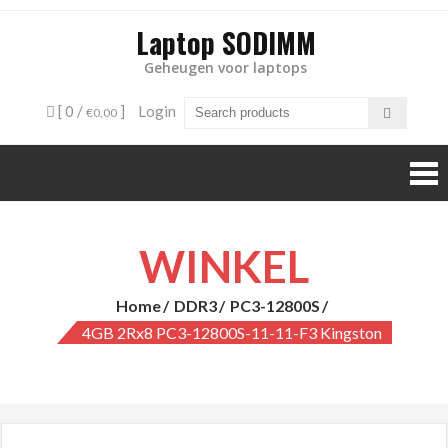
Laptop SODIMM
Geheugen voor laptops
[ 0 /
]
Login
€0,00
WINKEL
Home
DDR3
PC3-12800S
4GB 2Rx8 PC3-12800S-11-11-F3 Kingston