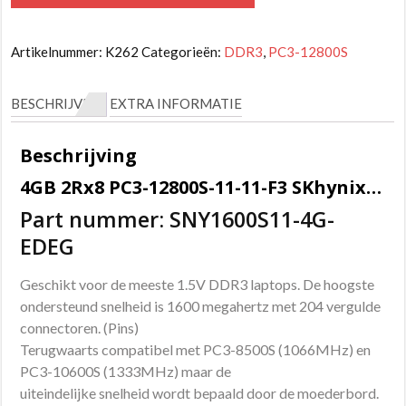
2Rx8
PC3-
Artikelnummer:
K262
Categorieën:
DDR3
,
PC3-12800S
12800S-
11-
BESCHRIJVING
EXTRA INFORMATIE
11-
F3
Beschrijving
Kingston
4GB 2Rx8 PC3-12800S-11-11-F3 SKhynix Sodimm geheugen
aantal
Part nummer: SNY1600S11-4G-
EDEG
Geschikt voor de meeste 1.5V DDR3 laptops. De hoogste
ondersteund snelheid is 1600 megahertz met 204 vergulde
connectoren. (Pins)
Terugwaarts compatibel met PC3-8500S (1066MHz) en
PC3-10600S (1333MHz) maar de
uiteindelijke snelheid wordt bepaald door de moederbord.