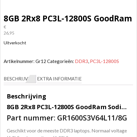
8GB 2Rx8 PC3L-12800S GoodRam
€
26,95
Uitverkocht
Artikelnummer:
Gr12
Categorieën:
DDR3
,
PC3L-12800S
BESCHRIJVING
EXTRA INFORMATIE
Beschrijving
8GB 2Rx8 PC3L-12800S GoodRam Sodimm geheugen.
Part nummer: GR1600S3V64L11/8G
Geschikt voor de meeste DDR3 laptops. Normaal voltage