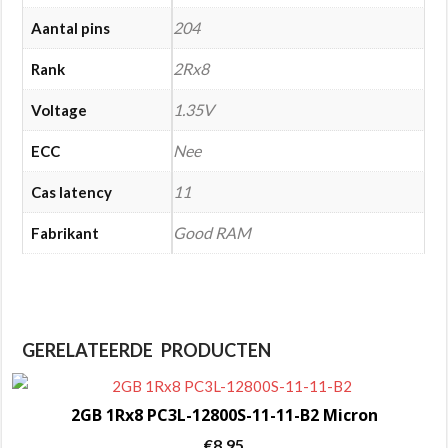
204
Aantal pins
2Rx8
Rank
1.35V
Voltage
Nee
ECC
11
Cas latency
Good RAM
Fabrikant
GERELATEERDE PRODUCTEN
2GB 1Rx8 PC3L-12800S-11-11-B2 Micron
€
8,95