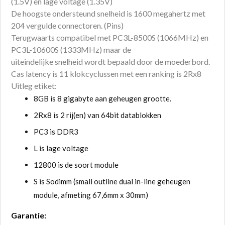
(1.5V) en lage voltage (1.35V)
De hoogste ondersteund snelheid is 1600 megahertz met
204 vergulde connectoren. (Pins)
Terugwaarts compatibel met PC3L-8500S (1066MHz) en
PC3L-10600S (1333MHz) maar de
uiteindelijke snelheid wordt bepaald door de moederbord.
Cas latency is 11 klokcyclussen met een ranking is 2Rx8
Uitleg etiket:
8GB is 8 gigabyte aan geheugen grootte.
2Rx8 is 2 rij(en) van 64bit datablokken
PC3 is DDR3
L is lage voltage
12800 is de soort module
S is Sodimm (small outline dual in-line geheugen
module, afmeting 67,6mm x 30mm)
Garantie: