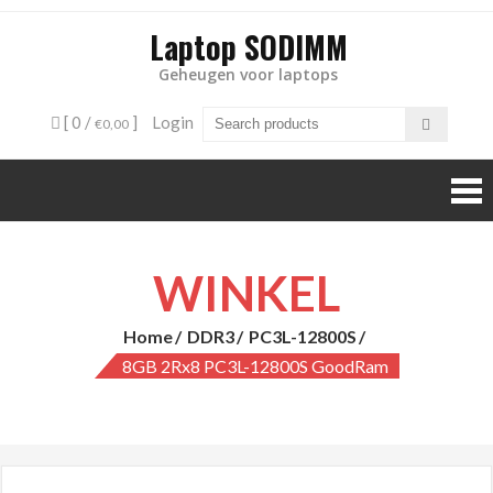
Laptop SODIMM
Geheugen voor laptops
[ 0 /
]
Login
€0,00
WINKEL
Home
DDR3
PC3L-12800S
8GB 2Rx8 PC3L-12800S GoodRam