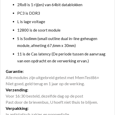
2Rx8 is 1 rij(en) van 64bit datablokken
PC3 is DDR3
L is lage voltage
12800 is de soort module
S is Sodimm (small outline dual in-line geheugen
module, afmeting 67,6mm x 30mm)
11 is de Cas latency (De periode tussen de aanvraag
van een opdracht en de verwerking ervan.)
Garantie:
Alle modules zijn uitgebreid getest met MemTest86+
Niet goed, geld terug en 1 jaar op de werking.
Verzending:
Voor 16:30 besteld, dezelfde dag op de post
Past door de brievenbus, U hoeft niet thuis te blijven.
Verpakking:
In antistatisch zakjes en noppenfolie.