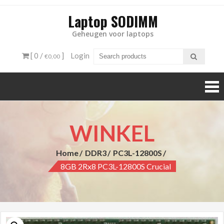
Laptop SODIMM
Geheugen voor laptops
[ 0 /
]
Login
€0,00
WINKEL
Home
DDR3
PC3L-12800S
8GB 2Rx8 PC3L-12800S Crucial