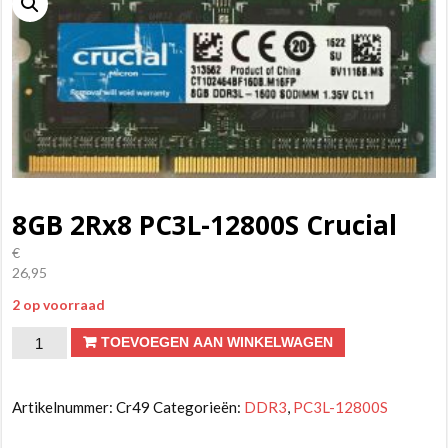
8GB 2Rx8 PC3L-12800S Crucial
€
26,95
2 op voorraad
8GB
TOEVOEGEN AAN WINKELWAGEN
2Rx8
PC3L-
Artikelnummer:
Cr49
Categorieën:
DDR3
,
PC3L-12800S
12800S
Crucial