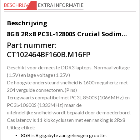
BESCHRIJVING
EXTRA INFORMATIE
aantal
Beschrijving
8GB 2Rx8 PC3L-12800S Crucial Sodimm geheugen.
Part nummer:
CT102464BF160B.M16FP
Geschikt voor de meeste DDR3 laptops. Normaal voltage
(1.5V) en lage voltage (1.35V)
De hoogste ondersteund snelheid is 1600 megahertz met
204 vergulde connectoren. (Pins)
Terugwaarts compatibel met PC3L-8500S (1066MHz) en
PC3L-10600S (1333MHz) maar de
uiteindelijke snelheid wordt bepaald door de moederbord.
Cas latency is 11 klokcyclussen met een ranking is 2Rx8
Uitleg etiket:
8GB is 8 gigabyte aan geheugen grootte.