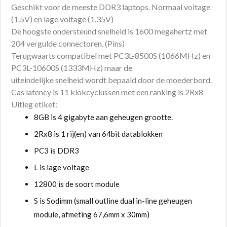
Geschikt voor de meeste DDR3 laptops. Normaal voltage
(1.5V) en lage voltage (1.35V)
De hoogste ondersteund snelheid is 1600 megahertz met
204 vergulde connectoren. (Pins)
Terugwaarts compatibel met PC3L-8500S (1066MHz) en
PC3L-10600S (1333MHz) maar de
uiteindelijke snelheid wordt bepaald door de moederbord.
Cas latency is 11 klokcyclussen met een ranking is 2Rx8
Uitleg etiket:
8GB is 4 gigabyte aan geheugen grootte.
2Rx8 is 1 rij(en) van 64bit datablokken
PC3 is DDR3
L is lage voltage
12800 is de soort module
S is Sodimm (small outline dual in-line geheugen
module, afmeting 67,6mm x 30mm)