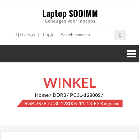
Laptop SODIMM
Geheugen voor laptops
[ 0 /
]
Login
€0,00
WINKEL
Home
DDR3
PC3L-12800S
8GB 2Rx8 PC3L-12800S-11-13-F3 Kingston