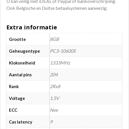
U kan veilig met iDEAL of Paypal of bankoverschrijving.
Ook Belgische en Duitse betaalsystemen aanwezig.
Extra informatie
8GB
Grootte
PC3-10600S
Geheugentype
1333MHz
Kloksnelheid
204
Aantal pins
2Rx8
Rank
1.5V
Voltage
Nee
ECC
9
Cas latency