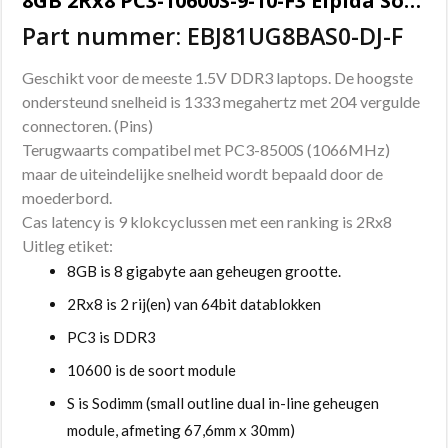
8GB 2Rx8 PC3-10600S-9-10-F3 Elpida Sodimm geheugen
Part nummer: EBJ81UG8BAS0-DJ-F
Geschikt voor de meeste 1.5V DDR3 laptops. De hoogste
ondersteund snelheid is 1333 megahertz met 204 vergulde
connectoren. (Pins)
Terugwaarts compatibel met PC3-8500S (1066MHz)
maar de uiteindelijke snelheid wordt bepaald door de
moederbord.
Cas latency is 9 klokcyclussen met een ranking is 2Rx8
Uitleg etiket:
8GB is 8 gigabyte aan geheugen grootte.
2Rx8 is 2 rij(en) van 64bit datablokken
PC3 is DDR3
10600 is de soort module
S is Sodimm (small outline dual in-line geheugen
module, afmeting 67,6mm x 30mm)