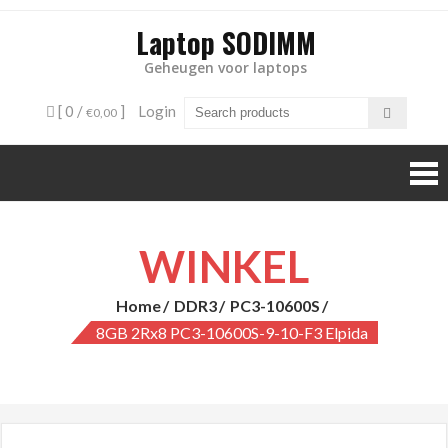
Laptop SODIMM
Geheugen voor laptops
[ 0 /
]
Login
€0,00
WINKEL
Home
DDR3
PC3-10600S
8GB 2Rx8 PC3-10600S-9-10-F3 Elpida