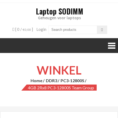
Laptop SODIMM
Geheugen voor laptops
[ 0 /
]
Login
€0,00
WINKEL
Home
DDR3
PC3-12800S
4GB 2Rx8 PC3-12800S Team Group