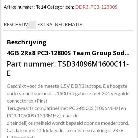
Artikelnummer:
Te14
Categorieën:
DDR3
,
PC3-12800S
BESCHRIJVING
EXTRA INFORMATIE
Beschrijving
4GB 2Rx8 PC3-12800S Team Group Sodimm geheugen
Part nummer: TSD34096M1600C11-
E
Geschikt voor de meeste 1.5V DDR3 laptops. De hoogste
ondersteund snelheid is 1600 megahertz met 204 vergulde
connectoren. (Pins)
Terugwaarts compatibel met PC3-8500S (1066MHz) en
PC3-10600S (1333MHz) maar de
uiteindelijke snelheid wordt bepaald door de moederbord.
Cas latency is 11 klokcyclussen met een ranking is 2Rx8
Uitleg etiket: