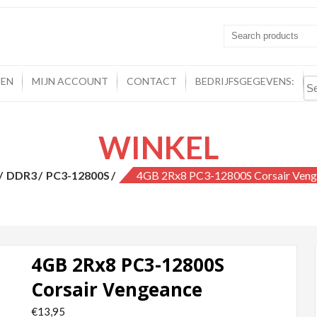
NEN
MIJN ACCOUNT
CONTACT
BEDRIJFSGEGEVENS:
WINKEL
DDR3
PC3-12800S
4GB 2Rx8 PC3-12800S Corsair Veng
4GB 2Rx8 PC3-12800S
Corsair Vengeance
€
13,95