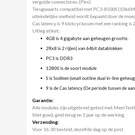
vergulde connectoren. (Pins)
Terugwaarts compatibel met PC3-8500S (1066
uiteindelijke snelheid wordt bepaald door de moe
Cas latency is 9 klokcyclussen met een ranking is
Uitleg etiket:
4GB is 4 gigabyte aan geheugen grootte.
2Rx8 is 2 rij(en) van 64bit datablokken
PC3 is DDR3
12800 is de soort module
S is Sodimm (small outline dual in-line geh
9 is de Cas latency (De periode tussen de aa
Garantie:
Alle modules zijn uitgebreid getest met MemTes
Niet goed, geld terug en 1 jaar op de werking.
Verzending:
Voor 16:30 besteld, dezelfde dag op de post