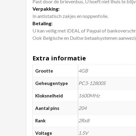
Past door de brievenbus, U hoeft niet thuis te blijv
Verpakking:
In antistatisch zakjes en noppenfolie.
Betaling:
U kan veilig met iDEAL of Paypal of bankoverschri
Ook Belgische en Duitse betaalsystemen aanwezi
Extra informatie
4GB
Grootte
PC3-12800S
Geheugentype
1600MHz
Kloksnelheid
204
Aantal pins
2Rx8
Rank
1.5V
Voltage