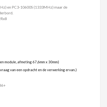
MHz) en PC3-10600S (1333MHz) maar de
derbord.
 2Rx8
eugen module, afmeting 67,6mm x 30mm)
nvraag van een opdracht en de verwerking ervan.)
t86+