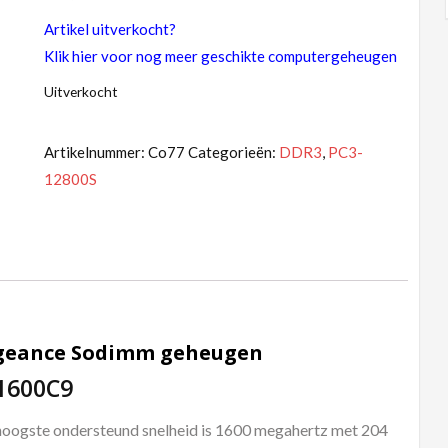
Artikel uitverkocht?
Klik hier voor nog meer geschikte computergeheugen
Uitverkocht
Artikelnummer:
Co77
Categorieën:
DDR3
,
PC3-
12800S
engeance Sodimm geheugen
1600C9
hoogste ondersteund snelheid is 1600 megahertz met 204