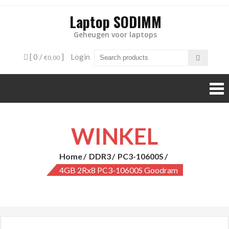
Laptop SODIMM
Geheugen voor laptops
[ 0 /
]
Login
€0,00
WINKEL
Home
DDR3
PC3-10600S
4GB 2Rx8 PC3-10600S Goodram