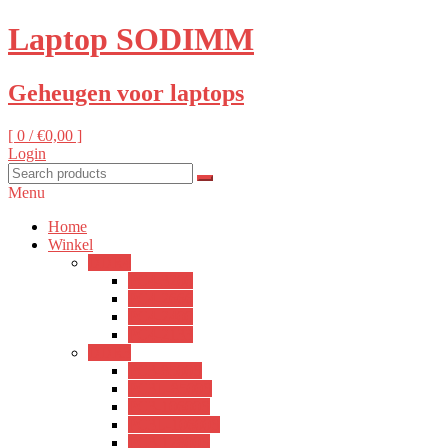
Laptop SODIMM
Geheugen voor laptops
[ 0 /
€0,00
]
Login
Menu
Home
Winkel
DDR4
PC4-3200
PC4-2666
PC4-2400
PC4-2133
DDR3
PC3-8500S
PC3L-8500S
PC3-10600S
PC3L-10600S
PC3-12800S