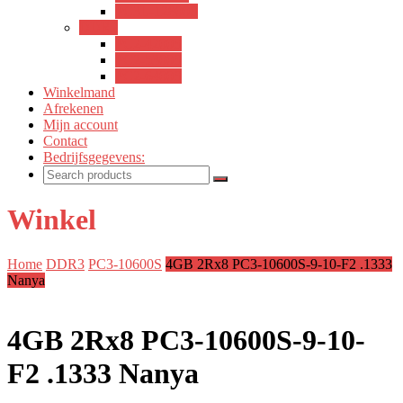
PC3L-12800S
DDR2
PC2-4200S
PC2-5300S
PC2-6400S
Winkelmand
Afrekenen
Mijn account
Contact
Bedrijfsgegevens:
Winkel
Home
DDR3
PC3-10600S
4GB 2Rx8 PC3-10600S-9-10-F2 .1333
Nanya
4GB 2Rx8 PC3-10600S-9-10-
F2 .1333 Nanya