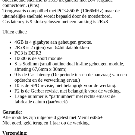
connectoren. (Pins)
Terugwaarts compatibel met PC3-8500S (1066MHz) maar de
uiteindelijke snelheid wordt bepaald door de moederbord.
Cas latency is 9 klokcyclussen met een ranking is 2Rx8
Uitleg etiket:
4GB is 4 gigabyte aan geheugen grootte.
2Rx8 is 2 rij(en) van 64bit datablokken
PC3 is DDR3
10600 is de soort module
S is Sodimm (small outline dual in-line geheugen module,
afmeting 67,6mm x 30mm)
9 is de Cas latency (De periode tussen de aanvraag van een
opdracht en de verwerking ervan.)
10 is de SPD revisie, niet belangrijk voor de werking.
F2 is de Gerber revisie, niet belangrijk voor de werking.
Lange nummer is “partnumber” met rechts ernaast de
fabricatie datum (jaar/week)
Garantie:
Alle modules zijn uitgebreid getest met MemTest86+
Niet goed, geld terug en 1 jaar op de werking.
Verzending: