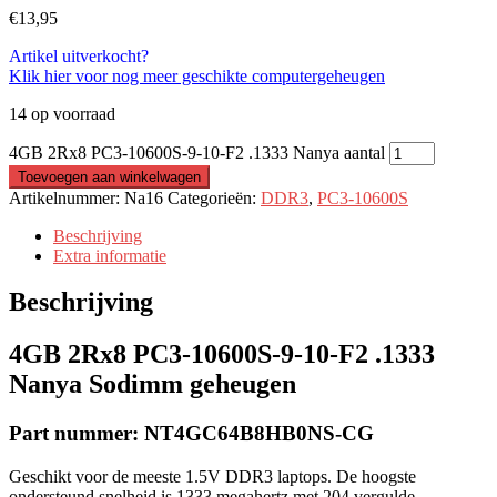
€
13,95
Artikel uitverkocht?
Klik hier voor nog meer geschikte computergeheugen
14 op voorraad
4GB 2Rx8 PC3-10600S-9-10-F2 .1333 Nanya aantal
Toevoegen aan winkelwagen
Artikelnummer:
Na16
Categorieën:
DDR3
,
PC3-10600S
Beschrijving
Extra informatie
Beschrijving
4GB 2Rx8 PC3-10600S-9-10-F2 .1333
Nanya Sodimm geheugen
Part nummer: NT4GC64B8HB0NS-CG
Geschikt voor de meeste 1.5V DDR3 laptops. De hoogste
ondersteund snelheid is 1333 megahertz met 204 vergulde