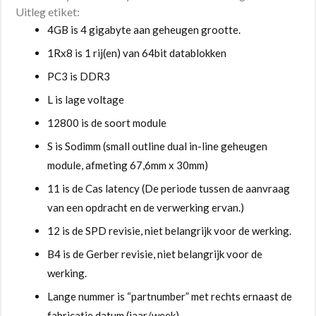
Uitleg etiket:
4GB is 4 gigabyte aan geheugen grootte.
1Rx8 is 1 rij(en) van 64bit datablokken
PC3 is DDR3
L is lage voltage
12800 is de soort module
S is Sodimm (small outline dual in-line geheugen
module, afmeting 67,6mm x 30mm)
11 is de Cas latency (De periode tussen de aanvraag
van een opdracht en de verwerking ervan.)
12 is de SPD revisie, niet belangrijk voor de werking.
B4 is de Gerber revisie, niet belangrijk voor de
werking.
Lange nummer is “partnumber” met rechts ernaast de
fabricatie datum (jaar/week)