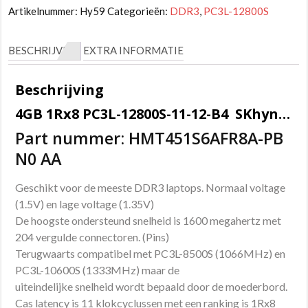
Artikelnummer:
Hy59
Categorieën:
DDR3
,
PC3L-12800S
BESCHRIJVING
EXTRA INFORMATIE
Beschrijving
4GB 1Rx8 PC3L-12800S-11-12-B4 SKhynix Sodimm geheugen
Part nummer: HMT451S6AFR8A-PB
N0 AA
Geschikt voor de meeste DDR3 laptops. Normaal voltage
(1.5V) en lage voltage (1.35V)
De hoogste ondersteund snelheid is 1600 megahertz met
204 vergulde connectoren. (Pins)
Terugwaarts compatibel met PC3L-8500S (1066MHz) en
PC3L-10600S (1333MHz) maar de
uiteindelijke snelheid wordt bepaald door de moederbord.
Cas latency is 11 klokcyclussen met een ranking is 1Rx8