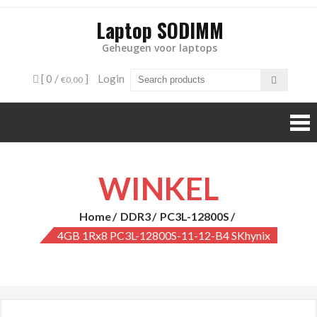
Laptop SODIMM
Geheugen voor laptops
[ 0 /
]
Login
€0,00
WINKEL
Home
DDR3
PC3L-12800S
4GB 1Rx8 PC3L-12800S-11-12-B4 SKhynix