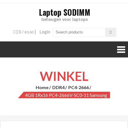
Laptop SODIMM
Geheugen voor laptops
[ 0 /
]
Login
€0,00
WINKEL
Home
DDR4
PC4-2666
4GB 1Rx16 PC4-2666V-SC0-11 Samsung