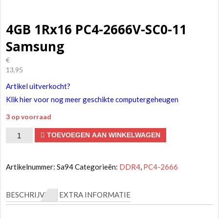
4GB 1Rx16 PC4-2666V-SC0-11
Samsung
€
13,95
Artikel uitverkocht?
Klik hier voor nog meer geschikte computergeheugen
3 op voorraad
4GB
TOEVOEGEN AAN WINKELWAGEN
1Rx16
PC4-
Artikelnummer:
Sa94
Categorieën:
DDR4
,
PC4-2666
2666V-
SC0-
BESCHRIJVING
EXTRA INFORMATIE
11
Samsung