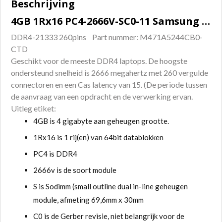
Beschrijving
aantal
4GB 1Rx16 PC4-2666V-SC0-11 Samsung Sodimm geheugen
DDR4-21333 260pins Part nummer: M471A5244CB0-
CTD
Geschikt voor de meeste DDR4 laptops. De hoogste
ondersteund snelheid is 2666 megahertz met 260 vergulde
connectoren en een Cas latency van 15. (De periode tussen
de aanvraag van een opdracht en de verwerking ervan.
Uitleg etiket:
4GB is 4 gigabyte aan geheugen grootte.
1Rx16 is 1 rij(en) van 64bit datablokken
PC4 is DDR4
2666v is de soort module
S is Sodimm (small outline dual in-line geheugen
module, afmeting 69,6mm x 30mm
C0 is de Gerber revisie, niet belangrijk voor de