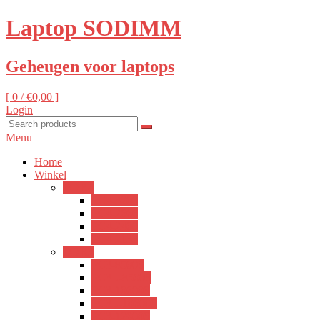
Laptop SODIMM
Geheugen voor laptops
[ 0 /
€0,00
]
Login
Menu
Home
Winkel
DDR4
PC4-3200
PC4-2666
PC4-2400
PC4-2133
DDR3
PC3-8500S
PC3L-8500S
PC3-10600S
PC3L-10600S
PC3-12800S