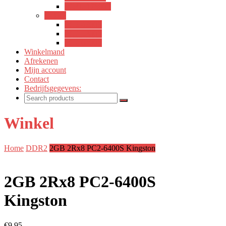
PC3L-12800S
DDR2
PC2-4200S
PC2-5300S
PC2-6400S
Winkelmand
Afrekenen
Mijn account
Contact
Bedrijfsgegevens:
Winkel
Home
DDR2
2GB 2Rx8 PC2-6400S Kingston
2GB 2Rx8 PC2-6400S
Kingston
€
9,95