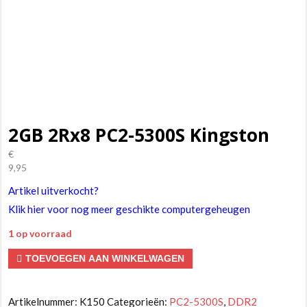
2GB 2Rx8 PC2-5300S Kingston
€
9,95
Artikel uitverkocht?
Klik hier voor nog meer geschikte computergeheugen
1 op voorraad
2GB
TOEVOEGEN AAN WINKELWAGEN
2Rx8
PC2-
Artikelnummer:
K150
Categorieën:
PC2-5300S
,
DDR2