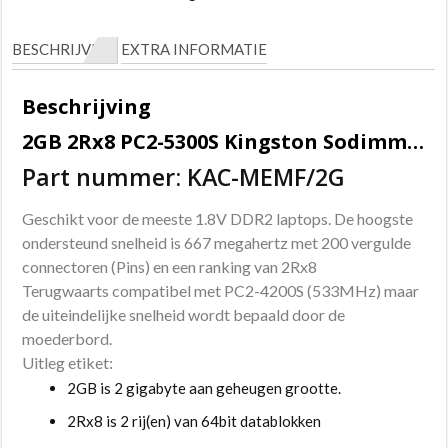
5300S
Kingston
BESCHRIJVING
EXTRA INFORMATIE
aantal
Beschrijving
2GB 2Rx8 PC2-5300S Kingston Sodimm geheugen
Part nummer: KAC-MEMF/2G
Geschikt voor de meeste 1.8V DDR2 laptops. De hoogste
ondersteund snelheid is 667 megahertz met 200 vergulde
connectoren (Pins) en een ranking van 2Rx8
Terugwaarts compatibel met PC2-4200S (533MHz) maar
de uiteindelijke snelheid wordt bepaald door de
moederbord.
Uitleg etiket:
2GB is 2 gigabyte aan geheugen grootte.
2Rx8 is 2 rij(en) van 64bit datablokken