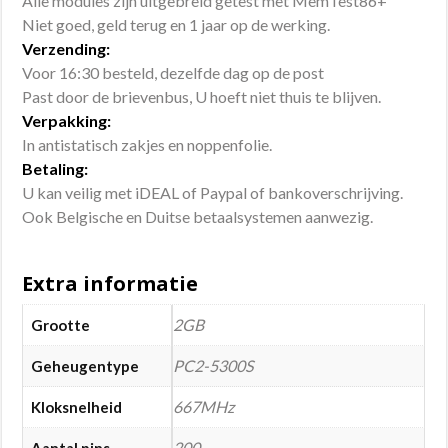
Alle modules zijn uitgebreid getest met MemTest86+
Niet goed, geld terug en 1 jaar op de werking.
Verzending:
Voor 16:30 besteld, dezelfde dag op de post
Past door de brievenbus, U hoeft niet thuis te blijven.
Verpakking:
In antistatisch zakjes en noppenfolie.
Betaling:
U kan veilig met iDEAL of Paypal of bankoverschrijving.
Ook Belgische en Duitse betaalsystemen aanwezig.
Extra informatie
2GB
Grootte
PC2-5300S
Geheugentype
667MHz
Kloksnelheid
200