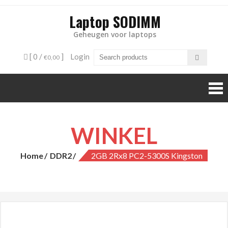
Laptop SODIMM
Geheugen voor laptops
[ 0 /
]
Login
€0,00
WINKEL
Home
DDR2
2GB 2Rx8 PC2-5300S Kingston