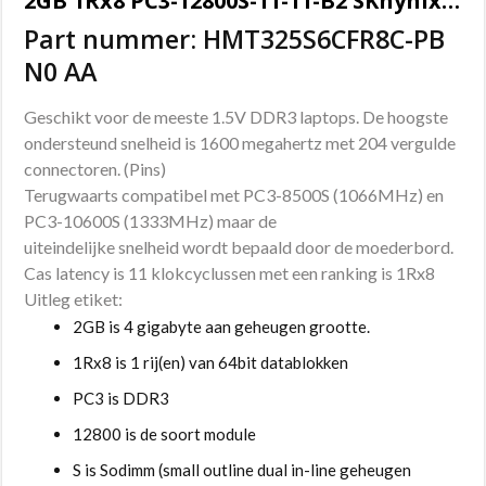
2GB 1Rx8 PC3-12800S-11-11-B2 SKhynix Sodimm geheugen
Part nummer: HMT325S6CFR8C-PB
N0 AA
Geschikt voor de meeste 1.5V DDR3 laptops. De hoogste
ondersteund snelheid is 1600 megahertz met 204 vergulde
connectoren. (Pins)
Terugwaarts compatibel met PC3-8500S (1066MHz) en
PC3-10600S (1333MHz) maar de
uiteindelijke snelheid wordt bepaald door de moederbord.
Cas latency is 11 klokcyclussen met een ranking is 1Rx8
Uitleg etiket:
2GB is 4 gigabyte aan geheugen grootte.
1Rx8 is 1 rij(en) van 64bit datablokken
PC3 is DDR3
12800 is de soort module
S is Sodimm (small outline dual in-line geheugen