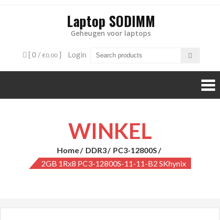
Laptop SODIMM
Geheugen voor laptops
[ 0 /
]
Login
€0,00
WINKEL
Home
DDR3
PC3-12800S
2GB 1Rx8 PC3-12800S-11-11-B2 SKhynix