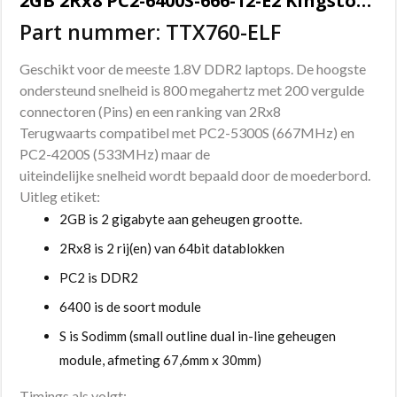
2GB 2Rx8 PC2-6400S-666-12-E2 Kingston Sodimm geheugen
Part nummer: TTX760-ELF
Geschikt voor de meeste 1.8V DDR2 laptops. De hoogste
ondersteund snelheid is 800 megahertz met 200 vergulde
connectoren (Pins) en een ranking van 2Rx8
Terugwaarts compatibel met PC2-5300S (667MHz) en
PC2-4200S (533MHz) maar de
uiteindelijke snelheid wordt bepaald door de moederbord.
Uitleg etiket:
2GB is 2 gigabyte aan geheugen grootte.
2Rx8 is 2 rij(en) van 64bit datablokken
PC2 is DDR2
6400 is de soort module
S is Sodimm (small outline dual in-line geheugen
module, afmeting 67,6mm x 30mm)
Timings als volgt;