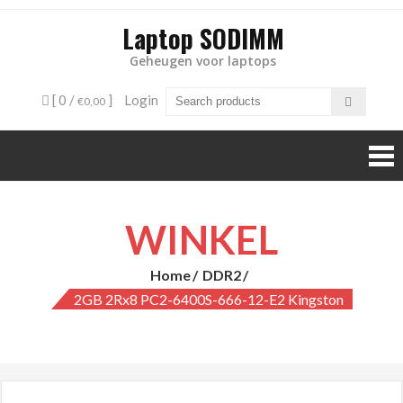
Laptop SODIMM
Geheugen voor laptops
[ 0 /
]
Login
€0,00
WINKEL
Home
DDR2
2GB 2Rx8 PC2-6400S-666-12-E2 Kingston